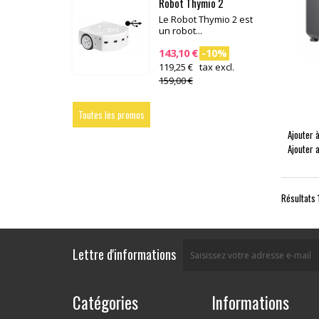
Robot Thymio 2
Le Robot Thymio 2 est
un robot...
143,10 €
-10%
119,25 € tax excl.
159,00 €
Toutes les promos
Ajouter à
Ajouter 
Résultats 1
Lettre d'informations
Catégories
Informations