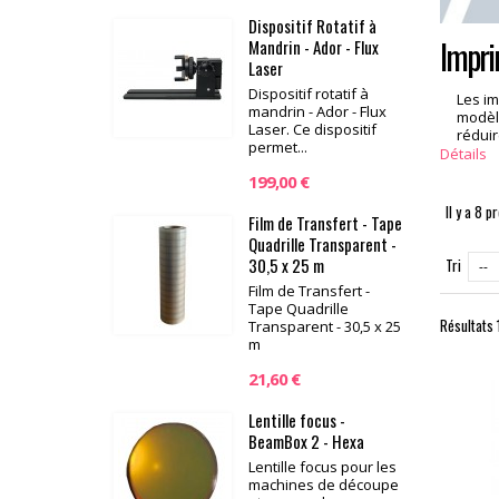
Dispositif Rotatif à
Impri
Mandrin - Ador - Flux
Laser
Dispositif rotatif à
Les im
mandrin - Ador - Flux
modèle
Laser. Ce dispositif
réduir
permet...
Détails
199,00 €
Il y a 8 p
Film de Transfert - Tape
Quadrille Transparent -
30,5 x 25 m
Tri
--
Film de Transfert -
Tape Quadrille
Résultats 1
Transparent - 30,5 x 25
m
21,60 €
Lentille focus -
BeamBox 2 - Hexa
Lentille focus pour les
machines de découpe