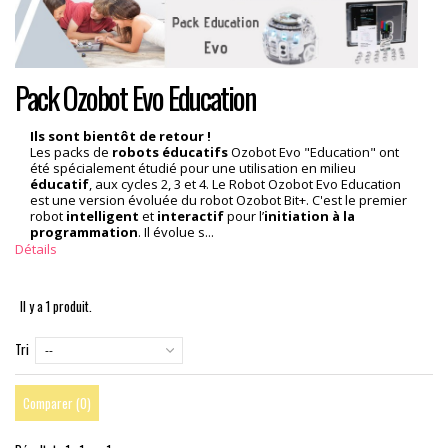
Pack Ozobot Evo Education
Ils sont bientôt de retour !
Les packs de
robots éducatifs
Ozobot Evo "Education" ont
été spécialement étudié pour une utilisation en milieu
éducatif
, aux cycles 2, 3 et 4. Le Robot Ozobot Evo Education
est une version évoluée du robot Ozobot Bit+. C'est le premier
robot
intelligent
et
interactif
pour l’
initiation à la
programmation
. Il évolue s...
Détails
Il y a 1 produit.
Tri
--
Comparer (
0
)