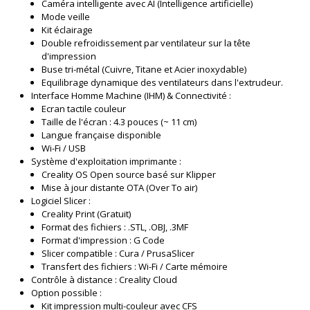
Caméra intelligente avec AI (Intelligence artificielle)
Mode veille
Kit éclairage
Double refroidissement par ventilateur sur la tête
d'impression
Buse tri-métal (Cuivre, Titane et Acier inoxydable)
Equilibrage dynamique des ventilateurs dans l'extrudeur.
Interface Homme Machine (IHM) & Connectivité :
Ecran tactile couleur
Taille de l'écran : 4.3 pouces (~ 11 cm)
Langue française disponible
Wi-Fi / USB
Système d'exploitation imprimante :
Creality OS Open source basé sur Klipper
Mise à jour distante OTA (Over To air)
Logiciel Slicer :
Creality Print (Gratuit)
Format des fichiers : .STL, .OBJ, .3MF
Format d'impression : G Code
Slicer compatible : Cura / PrusaSlicer
Transfert des fichiers : Wi-Fi / Carte mémoire
Contrôle à distance : Creality Cloud
Option possible :
Kit impression multi-couleur avec CFS