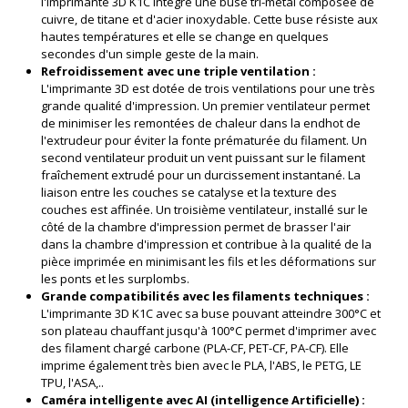
l'imprimante 3D K1C intègre une buse tri-métal composée de
cuivre, de titane et d'acier inoxydable. Cette buse résiste aux
hautes températures et elle se change en quelques
secondes d'un simple geste de la main.
Refroidissement avec une triple ventilation :
L'imprimante 3D est dotée de trois ventilations pour une très
grande qualité d'impression. Un premier ventilateur permet
de minimiser les remontées de chaleur dans la endhot de
l'extrudeur pour éviter la fonte prématurée du filament. Un
second ventilateur produit un vent puissant sur le filament
fraîchement extrudé pour un durcissement instantané. La
liaison entre les couches se catalyse et la texture des
couches est affinée. Un troisième ventilateur, installé sur le
côté de la chambre d'impression permet de brasser l'air
dans la chambre d'impression et contribue à la qualité de la
pièce imprimée en minimisant les fils et les déformations sur
les ponts et les surplombs.
Grande compatibilités avec les filaments techniques :
L'imprimante 3D K1C avec sa buse pouvant atteindre 300°C et
son plateau chauffant jusqu'à 100°C permet d'imprimer avec
des filament chargé carbone (PLA-CF, PET-CF, PA-CF). Elle
imprime également très bien avec le PLA, l'ABS, le PETG, LE
TPU, l'ASA,..
Caméra intelligente avec AI (intelligence Artificielle) :