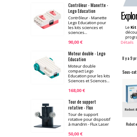
Contrôleur - Manette -
Lego Education
Explo
Contrôleur - Manette
Lego Education pour
Le
Kit
les kits sciences et
découv
sciences...
progra
90,00 €
Détails
Moteur double - Lego
Il y a 9 p
Education
Moteur double
compact Lego
Sous-cat
Education pour les kits
Sciences et Sciences...
168,00 €
Tour de support
rotative - Flux
Tour de support
rotative pour dispositif
à mandrin - Flux Laser
Robot e
50,00 €