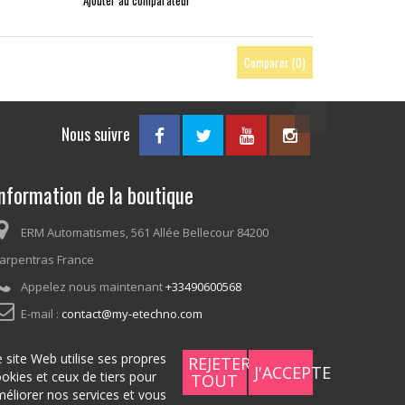
Ajouter au comparateur
Comparer (
0
)
Nous suivre
nformation de la boutique
ERM Automatismes, 561 Allée Bellecour 84200
arpentras France
Appelez nous maintenant
+33490600568
E-mail :
contact@my-etechno.com
 site Web utilise ses propres
REJETER
J'ACCEPTE
okies et ceux de tiers pour
TOUT
éliorer nos services et vous