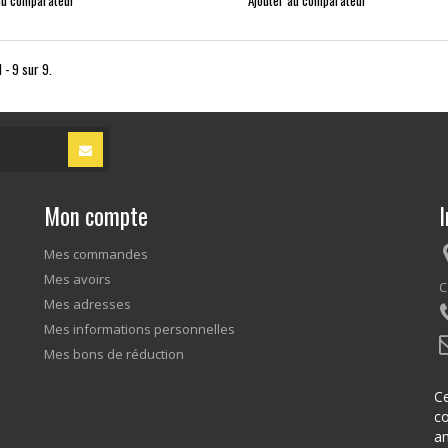
au comparateur
Ajouter au comparateur
 - 9 sur 9.
Mon compte
I
Mes commandes
Mes avoirs
C
Mes adresses
Mes informations personnelles
Mes bons de réduction
Ce
co
am