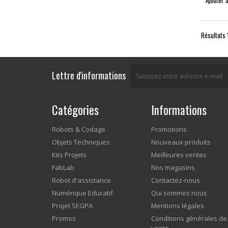
Ajouter 
Résultats 1
Lettre d'informations
Catégories
Informations
Robots & Codage
Promotions
Objets Techniques
Nouveaux produits
Kits Projets
Meilleures ventes
FabLab
Nos magasins
Robot d'assistance
Contactez-nous
Numérique Educatif
Qui sommes nous
Projet SEGPA
Mentions légales
Promos
Conditions générales de