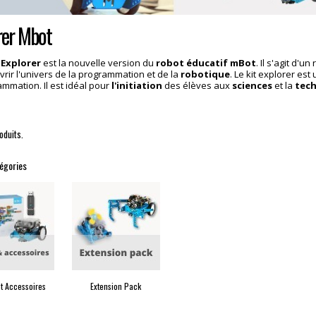
rer Mbot
 Explorer
est la nouvelle version du
robot éducatif mBot
. Il s'agit d'un
rir l'univers de la programmation et de la
robotique
. Le kit explorer est
mmation. Il est idéal pour
l'initiation
des élèves aux
sciences
et la
tech
roduits.
égories
t Accessoires
Extension Pack