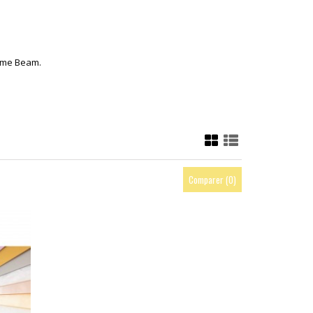
mme Beam.
Comparer (
0
)