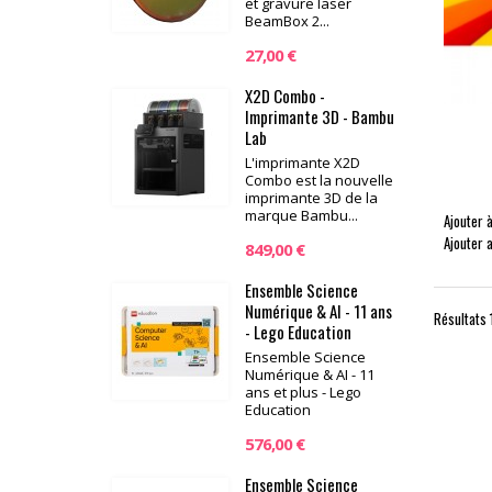
et gravure laser
BeamBox 2...
27,00 €
X2D Combo -
Imprimante 3D - Bambu
Lab
L'imprimante X2D
Combo est la nouvelle
imprimante 3D de la
marque Bambu...
Ajouter à
Ajouter 
849,00 €
Ensemble Science
Numérique & AI - 11 ans
Résultats 1
- Lego Education
Ensemble Science
Numérique & AI - 11
ans et plus - Lego
Education
576,00 €
Ensemble Science