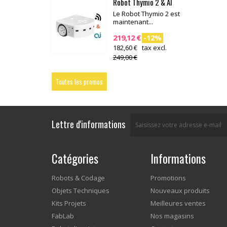
Robot Thymio 2 & AI
Le Robot Thymio 2 est
maintenant...
219,12 €
-12%
182,60 € tax excl.
249,00 €
Toutes les promos
Lettre d'informations
Catégories
Informations
Robots & Codage
Promotions
Objets Techniques
Nouveaux produits
Kits Projets
Meilleures ventes
FabLab
Nos magasins