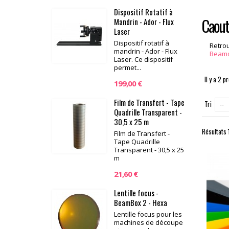
Dispositif Rotatif à
Caout
Mandrin - Ador - Flux
Laser
Dispositif rotatif à
Retro
mandrin - Ador - Flux
Beam
Laser. Ce dispositif
permet...
Il y a 2 p
199,00 €
Film de Transfert - Tape
Tri
--
Quadrille Transparent -
30,5 x 25 m
Résultats 1
Film de Transfert -
Tape Quadrille
Transparent - 30,5 x 25
m
21,60 €
Lentille focus -
BeamBox 2 - Hexa
Lentille focus pour les
machines de découpe