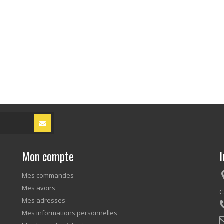
Mon compte
I
Mes commandes
Mes avoirs
C
Mes adresses
Mes informations personnelles