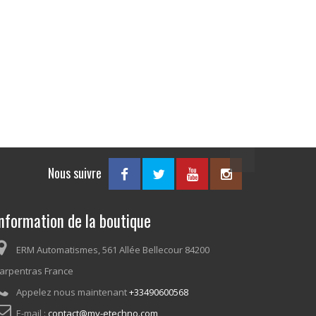
Nous suivre
nformation de la boutique
ERM Automatismes, 561 Allée Bellecour 84200
arpentras France
Appelez nous maintenant
+33490600568
E-mail :
contact@my-etechno.com