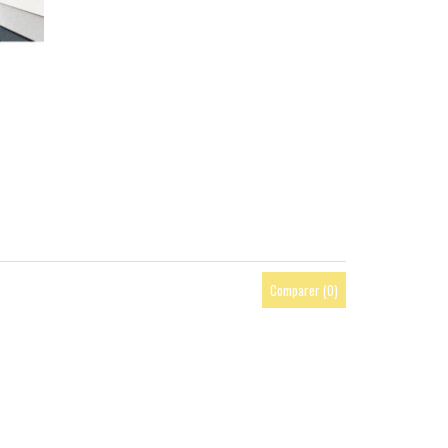
Comparer (
0
)