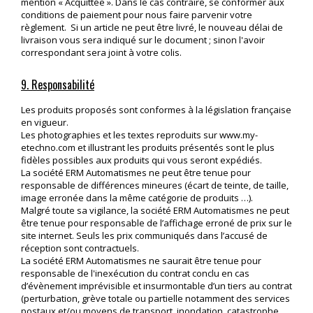
mention « Acquittée ». Dans le cas contraire, se conformer aux
conditions de paiement pour nous faire parvenir votre
règlement. Si un article ne peut être livré, le nouveau délai de
livraison vous sera indiqué sur le document ; sinon l'avoir
correspondant sera joint à votre colis.
9. Responsabilité
Les produits proposés sont conformes à la législation française
en vigueur.
Les photographies et les textes reproduits sur
www.my-
etechno.com
et illustrant les produits présentés sont le plus
fidèles possibles aux produits qui vous seront expédiés.
La société ERM Automatismes ne peut être tenue pour
responsable de différences mineures (écart de teinte, de taille,
image erronée dans la même catégorie de produits …).
Malgré toute sa vigilance, la société ERM Automatismes ne peut
être tenue pour responsable de l’affichage erroné de prix sur le
site internet. Seuls les prix communiqués dans l’accusé de
réception sont contractuels.
La société ERM Automatismes ne saurait être tenue pour
responsable de l'inexécution du contrat conclu en cas
d’évènement imprévisible et insurmontable d’un tiers au contrat
(perturbation, grève totale ou partielle notamment des services
postaux et/ou moyens de transport, inondation, catastrophe