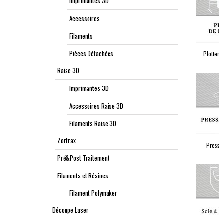
Imprimantes 3D
Accessoires
Filaments
Pièces Détachées
Plotte
Raise 3D
Imprimantes 3D
Accessoires Raise 3D
Filaments Raise 3D
Zortrax
Pres
Pré&Post Traitement
Filaments et Résines
Filament Polymaker
Découpe Laser