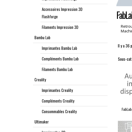
Accessoires Impression 3D
FabLa
Flashforge
Retrou
Filaments Impression 3D
Machi
Bambu Lab
Il y a 36 
Imprimantes Bambu Lab
Compléments Bambu Lab
Sous-cat
Filaments Bambu Lab
Creality
Imprimantes Creality
Compléments Creality
FabLab
Consommables Creality
Ultimaker