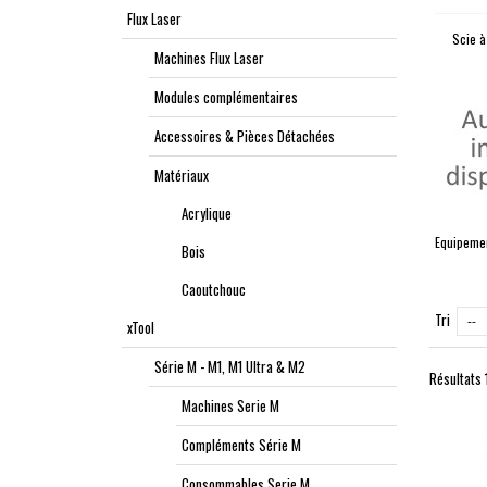
Flux Laser
Scie à
Machines Flux Laser
Modules complémentaires
Accessoires & Pièces Détachées
Matériaux
Acrylique
Equipemen
Bois
Caoutchouc
Tri
--
xTool
Série M - M1, M1 Ultra & M2
Résultats 
Machines Serie M
Compléments Série M
Consommables Serie M