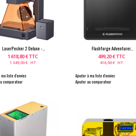
LaserPecker 2 Deluxe -...
Flashforge Adventurer...
1 618,80 € TTC
499,20 € TTC
1 349,00 € HT
416,00 € HT
 ma liste d'envies
Ajouter à ma liste d'envies
au comparateur
Ajouter au comparateur