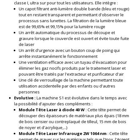
classe I, ultra sur pour tout les utilisateurs. Elle intègre :
Un capot filtrant anti-lumière double bande (bleu et rouge)
tout en restant transparent et permettant d'observer le
processus sans lunettes. La filtration de la lumière bleue
est de 99,65% et 99,15% pour la lumière rouge
Un arrêt automatique du processus de découpe et
gravure lorsque le couvercle est ouvert et évite toute fuite
de laser
Un arrêt d'urgence avec un bouton coup de poing qui
arrête instantanément le fonctionnement
Une ventilation efficace avec un tuyau d'évacuation pour
éliminer les gaz nocifs produits par le traitement laser et
pouvant être traités par l'extracteur et purificateur d'air
Une clé de verrouillage de la machine permettant toute
utilisation accidentelle par des enfants ou d'autres
personnes
Evolutive :
La machine S1 est évolutive dans le temps avec
la possibilité d'ajouter des compléments :
Module Tête Laser à diode 40 W
: Cette tête permet de
découper des épaisseurs de matériaux plus épais (18 mm
de bois cerisier ou contreplaqué de tilleul, 15 mm de bois
de noyer et d'acrylique,...)
Module Tête Laser Infrarouge 2W 1064 nm
: Cette tête
permet de graver sur les matériaux tels que l'Inox, l'Argent,