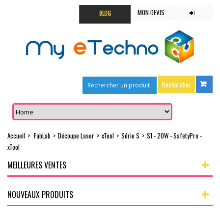
MON DEVIS
BLOG
Accueil
>
FabLab
>
Découpe Laser
>
xTool
>
Série S
>
S1 - 20W - SafetyPro -
xTool
MEILLEURES VENTES
NOUVEAUX PRODUITS