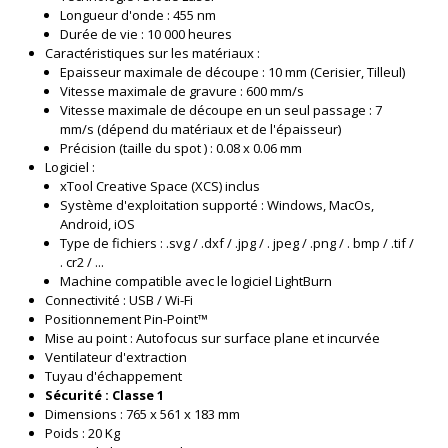
Longueur d'onde : 455 nm
Durée de vie : 10 000 heures
Caractéristiques sur les matériaux :
Epaisseur maximale de découpe : 10 mm (Cerisier, Tilleul)
Vitesse maximale de gravure : 600 mm/s
Vitesse maximale de découpe en un seul passage : 7
mm/s (dépend du matériaux et de l'épaisseur)
Précision (taille du spot ) : 0.08 x 0.06 mm
Logiciel :
xTool Creative Space (XCS) inclus
Système d'exploitation supporté : Windows, MacOs,
Android, iOS
Type de fichiers : .svg / .dxf / .jpg / . jpeg / .png / . bmp / .tif /
. cr2 / ...
Machine compatible avec le logiciel LightBurn
Connectivité : USB / Wi-Fi
Positionnement Pin-Point™
Mise au point : Autofocus sur surface plane et incurvée
Ventilateur d'extraction
Tuyau d'échappement
Sécurité : Classe 1
Dimensions : 765 x 561 x 183 mm
Poids : 20 Kg