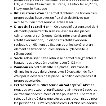
l'Or, le Platine, l'Aluminium, le Titane, le Laiton, le Fer, l'Inox,
l'Acrylique, le Plastique
Kit assistance d'air :
Il permet d'obtenir une finition plus
propre et plus lisse avec un flux d'air de 30 litres par
minute tout en protégeant la lentille laser
Dispositif rotatif 4 en 1 :
Ce dispositif est constitué de 4
éléments permettant la gravure laser sur des pièces
cylindriques et sphériques. Ce kit intègre un dispositif
rotatif avec mandrin, un dispositif rotatif avec deux
rouleaux, un élément de fixation pour les sphère et un
élément de fixation pour les anneaux. (
Nécessite le
réhausseur
)
Socle Rehausse
: Cette rehausse permet d'augmenter la
hauteur des pièces à travailler jusqu'à 125 mm
Panneau en nid d'abeille :
Le plateau nid d'abeille
élinime les traces de brulures avec l'évacuation du flux
d'air par le dessous de la pièce. La finition des pièces est
propre et soignée.
™
Extracteur et Purificateur d'air SafetyPro
AP2 :
Ce
nouveau extracteur et purificateur d'air intègre 6 couches
de traitement des fumées et des poussières. Il permet le
rejet de l'air vicié dans une pièces sans aucun risque pour
les personnes. Outre les poussières, il élimine les odeurs