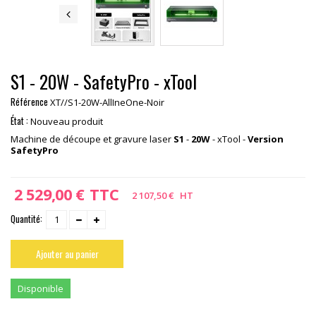
S1 - 20W - SafetyPro - xTool
Référence
XT//S1-20W-AllIneOne-Noir
État :
Nouveau produit
Machine de découpe et gravure laser
S1
-
20W
- xTool -
Version
SafetyPro
2 529,00 €
TTC
2 107,50 €
HT
Quantité:
Ajouter au panier
Disponible