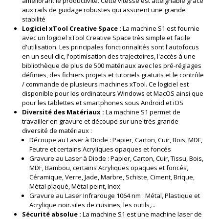
améliorant le productivité. Cette vitesse est atteignable grâce
aux rails de guidage robustes qui assurent une grande
stabilité
Logiciel xTool Creative Space :
La machine S1 est fournie
avec un logiciel xTool Creative Space très simple et facile
d'utilisation. Les principales fonctionnalités sont l'autofocus
en un seul clic, l'optimisation des trajectoires, l'accès à une
bibliothèque de plus de 500 matériaux avec les pré-réglages
définies, des fichiers projets et tutoriels gratuits et le contrôle
/ commande de plusieurs machines xTool. Ce logiciel est
disponible pour les ordinateurs Windows et MacOS ainsi que
pour les tablettes et smartphones sous Android et iOS
Diversité des Matériaux :
La machine S1 permet de
travailler en gravure et découpe sur une très grande
diversité de matériaux :
Découpe au Laser à Diode : Papier, Carton, Cuir, Bois, MDF,
Feutre et certains Acryliques opaques et foncés
Gravure au Laser à Diode : Papier, Carton, Cuir, Tissu, Bois,
MDF, Bambou, certains Acryliques opaques et foncés,
Céramique, Verre, Jade, Marbre, Schiste, Ciment, Brique,
Métal plaqué, Métal peint, Inox
Gravure au Laser Infrarouge 1064 nm : Métal, Plastique et
Acrylique noir.siles de cuisines, les outils,...
Sécurité absolue :
La machine S1 est une machine laser de