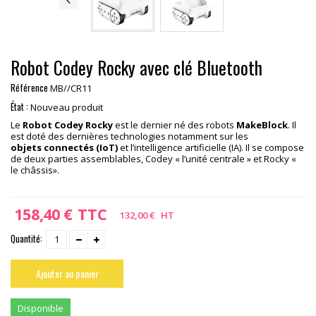
Robot Codey Rocky avec clé Bluetooth
Référence
MB//CR11
État :
Nouveau produit
Le
Robot Codey Rocky
est le dernier né des robots
MakeBlock
. Il
est doté des dernières technologies notamment sur les
objets
connectés (IoT)
et l’intelligence artificielle (IA). Il se compose
de deux parties assemblables, Codey « l’unité centrale » et Rocky «
le châssis».
158,40 €
TTC
132,00 €
HT
Quantité:
Ajouter au panier
Disponible