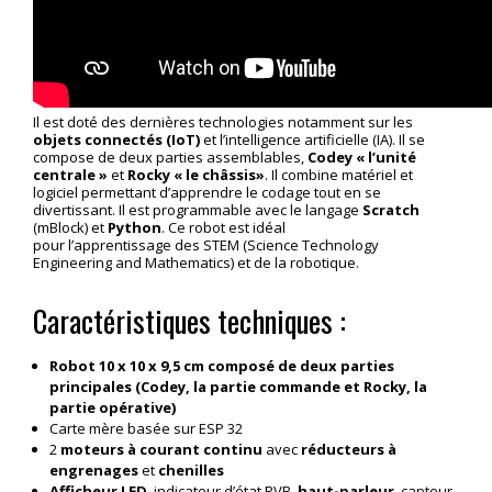
Il est doté des dernières technologies notamment sur les
objets
connectés (IoT)
et l’intelligence artificielle (IA). Il se
compose de deux parties assemblables,
Codey « l’unité
centrale »
et
Rocky
« le châssis»
. Il combine matériel et
logiciel permettant d’apprendre le codage tout en se
divertissant. Il est programmable avec le langage
Scratch
(mBlock) et
Python
. Ce robot est idéal
pour l’apprentissage des STEM (Science Technology
Engineering and Mathematics) et de la robotique.
Caractéristiques techniques :
Robot 10 x 10 x 9,5 cm composé de deux parties
principales (Codey, la partie commande et Rocky, la
partie opérative)
Carte mère basée sur ESP 32
2
moteurs à courant continu
avec
réducteurs à
engrenages
et
chenilles
Afficheur LED
, indicateur d’état RVB,
haut-parleur
, capteur