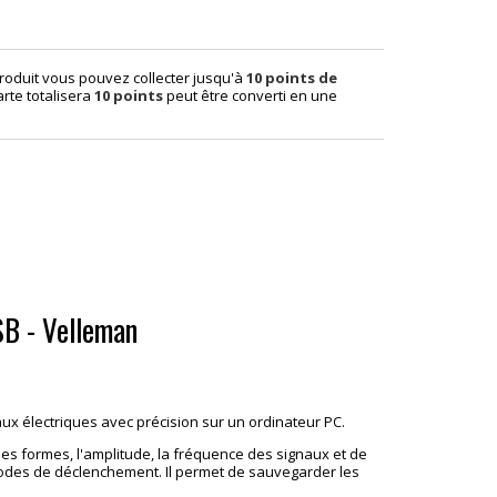
roduit vous pouvez collecter jusqu'à
10
points de
arte totalisera
10
points
peut être converti en une
.
SB - Velleman
aux électriques avec précision sur un ordinateur PC.
es formes, l'amplitude, la fréquence des signaux et de
hodes de déclenchement. Il permet de sauvegarder les