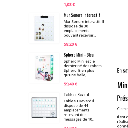
1,08 €
Mur Sonore Interactif
Mur Sonore interactif. Il
dispose de 30
emplacements
pouvant recevoir...
58,20 €
Sphero Mini - Bleu
Sphero Mini est le
dernier né des robots
En sa
Sphero. Bien plus
qu'une balle,...
Min
59,40 €
Tableau Bavard
Prés
Tableau Bavard Il
dispose de 44
Ce min
emplacements
recevant des
Il est
messages de 10...
réalis
donnée