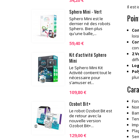
34,20 €
Il est
Sphero Mini - Vert
Poin
Sphero Mini est le
dernier né des robots
Sphero. Bien plus
Com
qu'une balle,...
lois
Con
59,40 €
conn
2 V
Kit d'activité Sphero
diff
Mini
Log
Le Sphero Mini Kit
Pol
Activité contient tout le
plu
nécessaire pour
s’amuser et...
Cara
109,80 €
Fon
Ozobot Bit+
Nom
Le robot Ozobot Bit est
Ban
de retour avec la
Ten
nouvelle version
Imp
Ozobot Bit+...
Pla
129,00 €
Sens