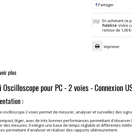
Partager
En achetant ce p
fidélité
. Votre c
remise de
1,00 €
Imprimer
voir plus
i Oscilloscope pour PC - 2 voies - Connexion U
entation :
i oscilloscope 2 voies permet de mesurer, analyser et surveillez des sign
 compact, léger, avec de très bonnes performances permettant d'observer l
er des mesures. Il intègre une base de temps réglable et différentes mét
s permettant d'analyser et réaliser des rapports ultérieurement.