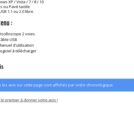
ows XP / Vista / 7 / 8 / 10
is ou Pavé tactile
USB 1.1 ou 2.0 libre.
enu :
Oscilloscope 2 voies
Câble USB
Manuel d'utilisation
ogiciel à télécharger
is
 les avis sur cette page sont affichés par ordre chronologique.
le premier à donner votre avis !