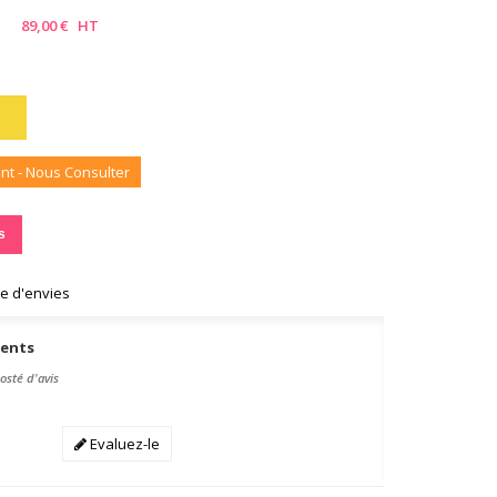
C
89,00 €
HT
nt - Nous Consulter
s
te d'envies
ients
osté d'avis
Evaluez-le