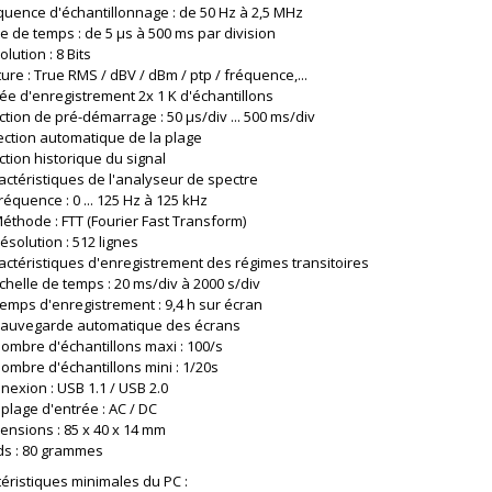
quence d'échantillonnage : de 50 Hz à 2,5 MHz
e de temps : de 5 µs à 500 ms par division
lution : 8 Bits
ure : True RMS / dBV / dBm / ptp / fréquence,...
ée d'enregistrement 2x 1 K d'échantillons
ction de pré-démarrage : 50 µs/div ... 500 ms/div
ection automatique de la plage
ction historique du signal
actéristiques de l'analyseur de spectre
réquence : 0 ... 125 Hz à 125 kHz
éthode : FTT (Fourier Fast Transform)
ésolution : 512 lignes
actéristiques d'enregistrement des régimes transitoires
chelle de temps : 20 ms/div à 2000 s/div
emps d'enregistrement : 9,4 h sur écran
auvegarde automatique des écrans
ombre d'échantillons maxi : 100/s
ombre d'échantillons mini : 1/20s
nexion : USB 1.1 / USB 2.0
plage d'entrée : AC / DC
ensions : 85 x 40 x 14 mm
ds : 80 grammes
éristiques minimales du PC :