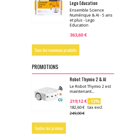
Lego Education
Ensemble Science
Numérique & AI - 5 ans
et plus - Lego
Education
363,60 €
Tous les nouveaux produits
PROMOTIONS
Robot Thymio 2 & AI
Le Robot Thymio 2 est
maintenant...
219,12 €
-12%
182,60 € tax excl.
249,00 €
Toutes les promos