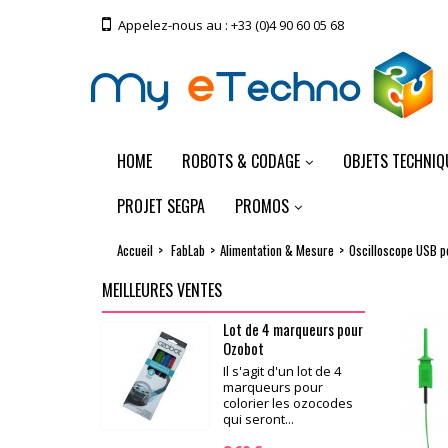
Appelez-nous au :
+33 (0)4 90 60 05 68
HOME
ROBOTS & CODAGE
OBJETS TECHNIQ
PROJET SEGPA
PROMOS
Accueil
>
FabLab
>
Alimentation & Mesure
>
Oscilloscope USB po
MEILLEURES VENTES
Lot de 4 marqueurs pour
Ozobot
Il s'agit d'un lot de 4
marqueurs pour
colorier les ozocodes
qui seront...