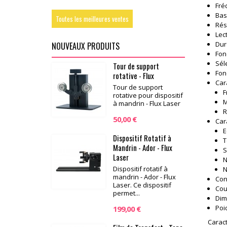
Fré
Bas
Toutes les meilleures ventes
Réso
Lect
Dur
NOUVEAUX PRODUITS
Fon
Sél
Tour de support
Fon
rotative - Flux
Car
Tour de support
F
rotative pour dispositif
M
à mandrin - Flux Laser
R
50,00 €
Car
E
Dispositif Rotatif à
T
Mandrin - Ador - Flux
S
Laser
N
Dispositif rotatif à
N
mandrin - Ador - Flux
Con
Laser. Ce dispositif
Cou
permet...
Dim
Poi
199,00 €
Caract