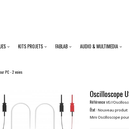
UES
KITS PROJETS
FABLAB
AUDIO & MULTIMEDIA
ur PC - 2 voies
Oscilloscope U
Référence
VE//Oscillos
État :
Nouveau produit
Mini Oscilloscope pou