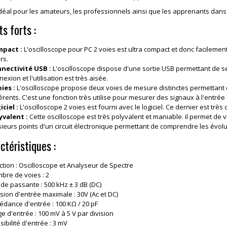
 idéal pour les amateurs, les professionnels ainsi que les apprenants dans
ts forts :
pact :
L'oscilloscope pour PC 2 voies est ultra compact et donc facileme
irs.
nectivité USB :
L'oscilloscope dispose d'une sortie USB permettant de se
exion et l'utilisation est très aisée.
oies :
L'oscilloscope propose deux voies de mesure distinctes permettant
érents. C'est une fonction très utilise pour mesurer des signaux à l'entrée et
iciel :
L'oscilloscope 2 voies est fourni avec le logiciel. Ce dernier est très co
yvalent :
Cette oscilloscope est très polyvalent et maniable. il permet de 
sieurs points d'un circuit électronique permettant de comprendre les évol
ctéristiques :
ction : Oscilloscope et Analyseur de Spectre
bre de voies : 2
de passante : 500 kHz
±
3 dB (DC)
sion d'entrée maximale : 30V (Ac et DC)
édance d'entrée : 100 K
Ω
/ 20 pF
ge d'entrée : 100 mV à 5 V par division
ibilité d'entrée : 3 mV