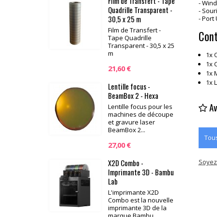
Film de Transfert - Tape
- Wind
Quadrille Transparent -
- Sour
30,5 x 25 m
- Port 
Film de Transfert -
Cont
Tape Quadrille
Transparent - 30,5 x 25
m
1x 
1x 
21,60 €
1x 
1x L
Lentille focus -
BeamBox 2 - Hexa
Av
Lentille focus pour les
machines de découpe
et gravure laser
BeamBox 2...
Tous
27,00 €
X2D Combo -
Soyez 
Imprimante 3D - Bambu
Lab
L'imprimante X2D
Combo est la nouvelle
imprimante 3D de la
marque Bambu...